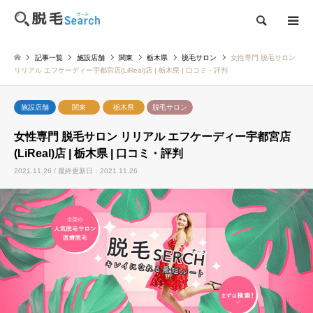
検索
記事一覧
施設店舗
関東
栃木県
脱毛サロン
女性専門 脱毛サロン
リリアル エフケーディー宇都宮店(LiReal)店 | 栃木県 | 口コミ・評判
施設店舗
関東
栃木県
脱毛サロン
女性専門 脱毛サロン リリアル エフケーディー宇都宮店
(LiReal)店 | 栃木県 | 口コミ・評判
2021.11.26 / 最終更新日：2021.11.26