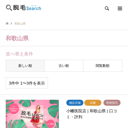
検索
和歌山県
和歌山県
並べ替え条件
新しい順
古い順
閲覧数順
3件中 1〜3件を表示
施設店舗
近畿
医療脱毛
小幡医院店 | 和歌山県 | 口コ
ミ・評判