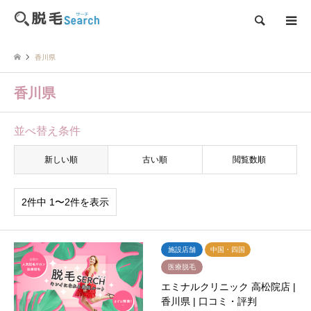
検索
香川県
香川県
並べ替え条件
新しい順
古い順
閲覧数順
2件中 1〜2件を表示
施設店舗
中国・四国
医療脱毛
エミナルクリニック 高松院店 |
香川県 | 口コミ・評判