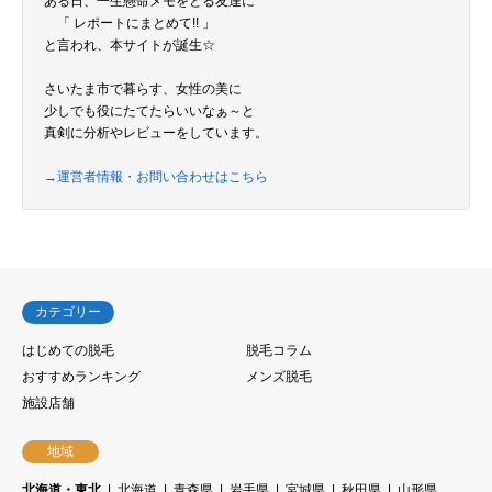
ある日、一生懸命メモをとる友達に
「 レポートにまとめて!! 」
と言われ、本サイトが誕生☆
さいたま市で暮らす、女性の美に
少しでも役にたてたらいいなぁ～と
真剣に分析やレビューをしています。
→運営者情報・お問い合わせはこちら
カテゴリー
はじめての脱毛
脱毛コラム
おすすめランキング
メンズ脱毛
施設店舗
地域
北海道・東北
北海道
青森県
岩手県
宮城県
秋田県
山形県