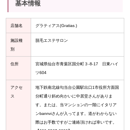
基本情報
店舗名
グラティアス(Gratias.)
施設種
脱毛エステサロン
別
住所
宮城県仙台市青葉区国分町３-8-17 日東ハイ
ツ604
アクセ
地下鉄南北線勾当台公園駅出口1市役所方面国
ス
分町通り斜め向かいに中居堂さんがありま
す。または、当マンションの一階にイタリア
ンbannviさんが入ってます。道がわからない
際はお手数ですがご連絡頂ければ幸いです。