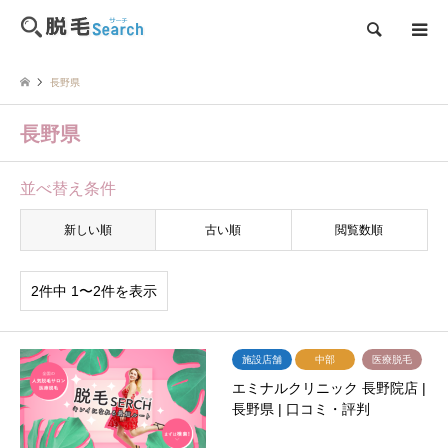
検索
長野県
長野県
並べ替え条件
新しい順
古い順
閲覧数順
2件中 1〜2件を表示
施設店舗
中部
医療脱毛
エミナルクリニック 長野院店 |
長野県 | 口コミ・評判