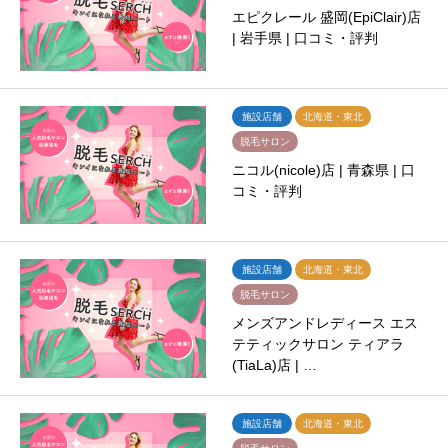
エピクレール 盛岡(EpiClair)店
| 岩手県 | 口コミ・評判
施設店舗
北海道・東北
脱毛サロン
ニコル(nicole)店 | 青森県 | 口
コミ・評判
施設店舗
北海道・東北
脱毛サロン
メンズアンドレディース エス
テティックサロン ティアラ
(TiaLa)店 | …
施設店舗
北海道・東北