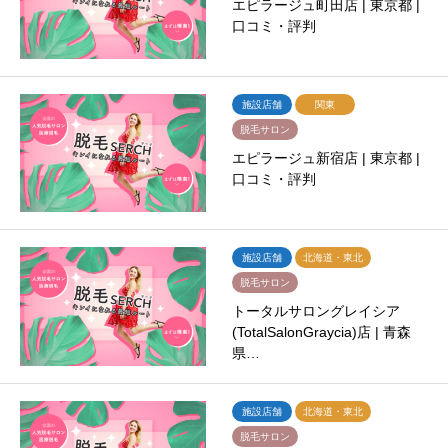
エピラージュ町田店 | 東京都 |
口コミ・評判
施設店舗
関東
脱毛サロン
エピラージュ新宿店 | 東京都 |
口コミ・評判
施設店舗
北海道・東北
脱毛サロン
トータルサロングレイシア
(TotalSalonGraycia)店 | 青森
県…
施設店舗
北海道・東北
脱毛サロン