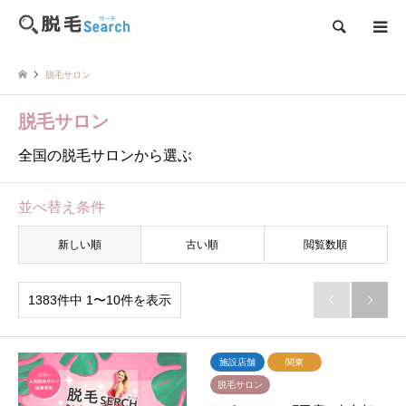
検索
脱毛サロン
脱毛サロン
全国の脱毛サロンから選ぶ
並べ替え条件
新しい順
古い順
閲覧数順
1383件中 1〜10件を表示


施設店舗
関東
脱毛サロン