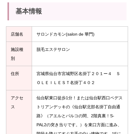
基本情報
店舗名
サロンドカモン(salon de 華門)
施設種
脱毛エステサロン
別
住所
宮城県仙台市宮城野区名掛丁２０１ー４ Ｓ
ＯＬＥＩＬＥＳＴ名掛丁４０２
アクセ
仙台駅東口徒歩1分！または仙台駅西口ペデス
ス
トリアンデッキの《仙台駅北部名掛丁自由通
路》（アエルとパルコの間、2階真裏！S-
PAL2の突き当りです。）を東口方面に進み、
階段を降りてすぐ左手の白い建物です。1Fに