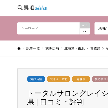
and
地域
or
記事一覧
施設店舗
北海道・東北
青森県
施設店舗
北海道・東北
青森県
脱毛サロ
トータルサロングレイシア(Tot
県 | 口コミ・評判