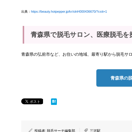
出典：
https://beauty.hotpepper.jp/kr/slnH000436670/?cstt=1
青森県で脱毛サロン、医療脱毛を
青森県の弘前市など、お住いの地域、最寄り駅から脱毛サ
青森県の
投稿者:
脱毛サーチ編集部
三沢駅