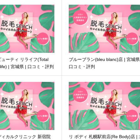
ューティ リライフ(Total
ブルーブラン(bleu blanc)店 | 宮城県 
elife) | 宮城県 | 口コミ・評判
口コミ・評判
ディカルクリニック 新宿院
リ ボディ 札幌駅前店(Re Body)店 |