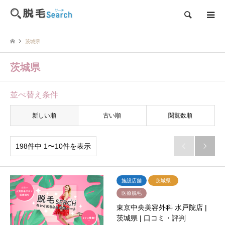
検索
茨城県
茨城県
並べ替え条件
新しい順
古い順
閲覧数順
198件中 1〜10件を表示


施設店舗
茨城県
医療脱毛
東京中央美容外科 水戸院店 |
茨城県 | 口コミ・評判