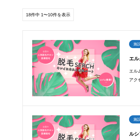
18件中 1〜10件を表示
施
エル
エル
アク
施
ルシ