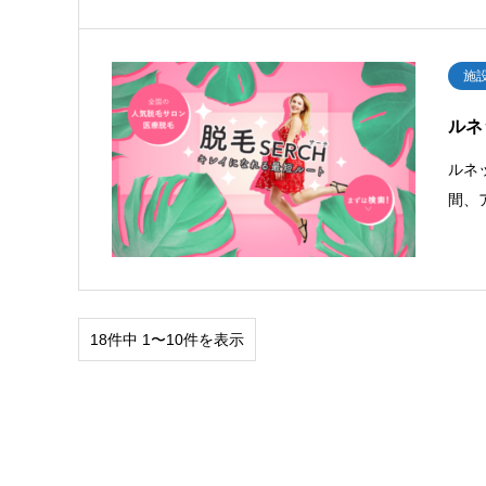
施
ルネ
ルネ
間、
18件中 1〜10件を表示