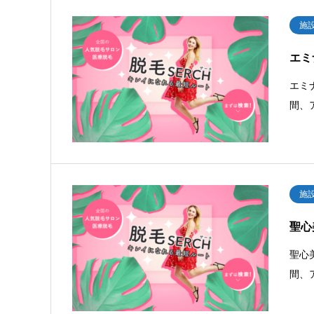
施
エミ
エミ
間、
施
聖心
聖心
間、