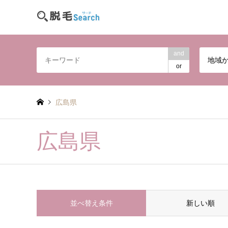
and
地域
or
広島県
広島県
並べ替え条件
新しい順