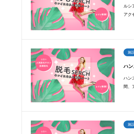
ルシ
アク
施
ハン
ハン
間、
施