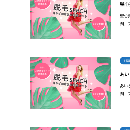
聖心
聖心
間、
施
あい
あい
間、