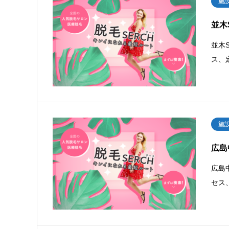
施
並木
並木
ス、
施
広島
広島
セス