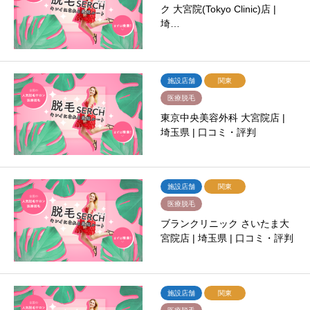
ク 大宮院(Tokyo Clinic)店 |
埼…
施設店舗
関東
医療脱毛
東京中央美容外科 大宮院店 |
埼玉県 | 口コミ・評判
施設店舗
関東
医療脱毛
ブランクリニック さいたま大
宮院店 | 埼玉県 | 口コミ・評判
施設店舗
関東