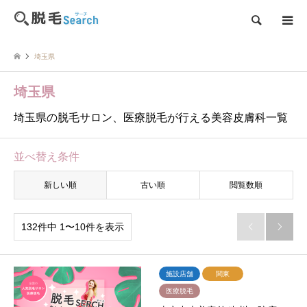
検索
埼玉県
埼玉県
埼玉県の脱毛サロン、医療脱毛が行える美容皮膚科一覧
並べ替え条件
新しい順
古い順
閲覧数順
132件中 1〜10件を表示


施設店舗
関東
医療脱毛