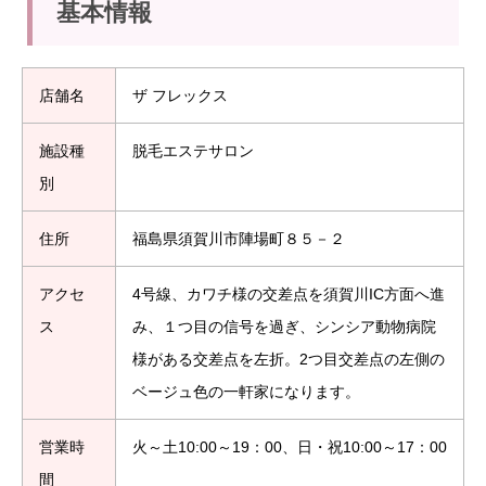
基本情報
店舗名
ザ フレックス
施設種
脱毛エステサロン
別
住所
福島県須賀川市陣場町８５－２
アクセ
4号線、カワチ様の交差点を須賀川IC方面へ進
ス
み、１つ目の信号を過ぎ、シンシア動物病院
様がある交差点を左折。2つ目交差点の左側の
ベージュ色の一軒家になります。
営業時
火～土10:00～19：00、日・祝10:00～17：00
間