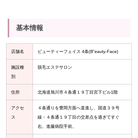
基本情報
店舗名
ビューティーフェイス 4条(B”eauty-Face)
施設種
脱毛エステサロン
別
住所
北海道旭川市４条通１９丁目宮下ビル1階
アクセ
４条通りを豊岡方面へ直進し、国道３９号
ス
線・４条通１９丁目の交差点を過ぎてすぐ
右。進藤病院手前。