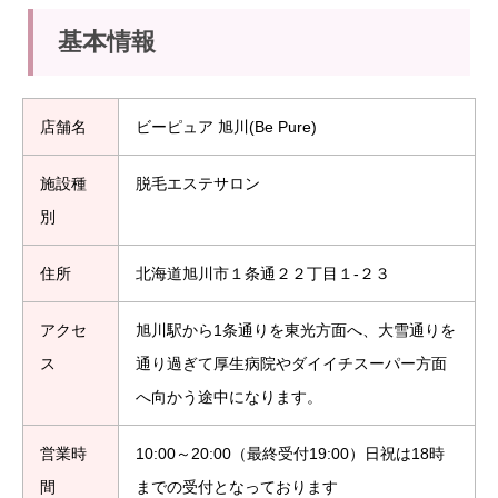
基本情報
店舗名
ビーピュア 旭川(Be Pure)
施設種
脱毛エステサロン
別
住所
北海道旭川市１条通２２丁目１-２３
アクセ
旭川駅から1条通りを東光方面へ、大雪通りを
ス
通り過ぎて厚生病院やダイイチスーパー方面
へ向かう途中になります。
営業時
10:00～20:00（最終受付19:00）日祝は18時
間
までの受付となっております