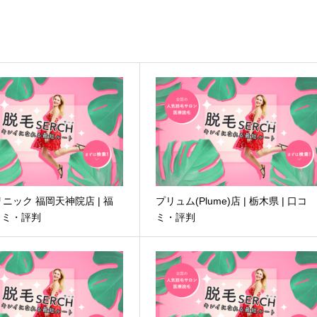
ニック 福岡天神院店 | 福
プリュム(Plume)店 | 栃木県 | 口コ
口コミ・評判
ミ・評判