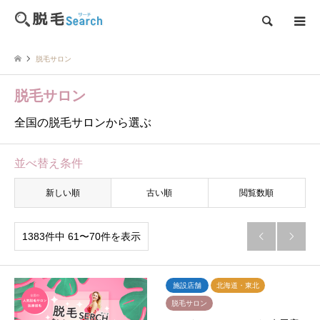
検索
脱毛サロン
脱毛サロン
全国の脱毛サロンから選ぶ
並べ替え条件
新しい順
古い順
閲覧数順
1383件中 61〜70件を表示


施設店舗
北海道・東北
脱毛サロン