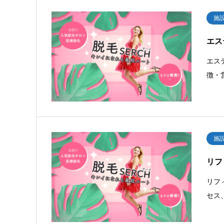
施
エス
エス
徴・
施
リフィ
リフ
セス