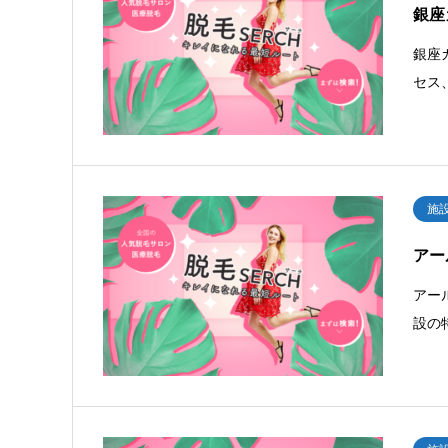
銀座
銀座
セス
施
アー
アー
設の