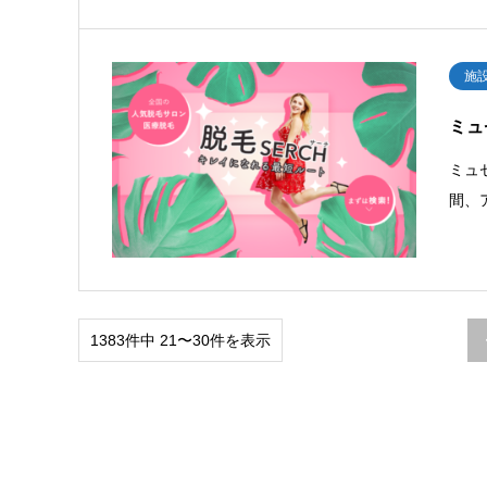
施
ミュ
ミュ
間、
1383件中 21〜30件を表示