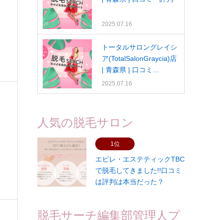
2025.07.16
トータルサロングレイシ
ア(TotalSalonGraycia)店
| 青森県 | 口コミ…
2025.07.16
人気の脱毛サロン
1位
エピレ・エステティックTBC
で脱毛してきました!!口コミ
は評判は本当だった？
脱毛サーチ編集部管理人プ