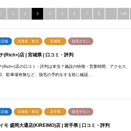
1
2
3
4
5
6
7
8
…
139

設店舗
北海道・東北
宮城県
脱毛サロン
(Rich+)店 | 宮城県 | 口コミ・評判
チ(Rich+)店の口コミ・評判は本当？施設の特徴・営業時間、アクセス、
日、駐車場有無など、脱毛の予約をする前に確認…
設店舗
北海道・東北
岩手県
脱毛サロン
イモ 盛岡大通店(KIREIMO)店 | 岩手県 | 口コミ・評判