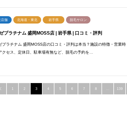
設店舗
北海道・東北
岩手県
脱毛サロン
ゼプラチナム 盛岡MOSS店 | 岩手県 | 口コミ・評判
ゼプラチナム 盛岡MOSS店の口コミ・評判は本当？施設の特徴・営業時
アクセス、定休日、駐車場有無など、脱毛の予約を…
1
2
3
4
5
6
7
8
…
139
