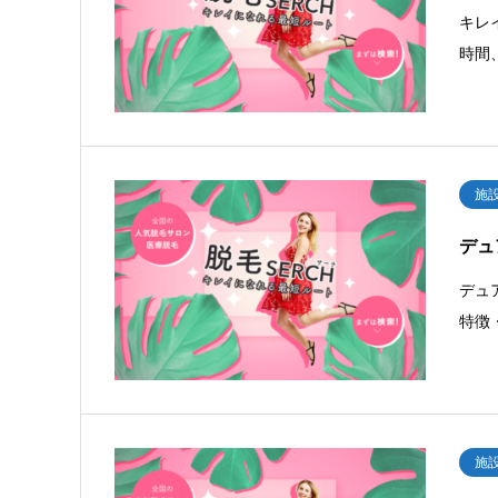
キレ
時間
施
デュア
デュ
特徴
施