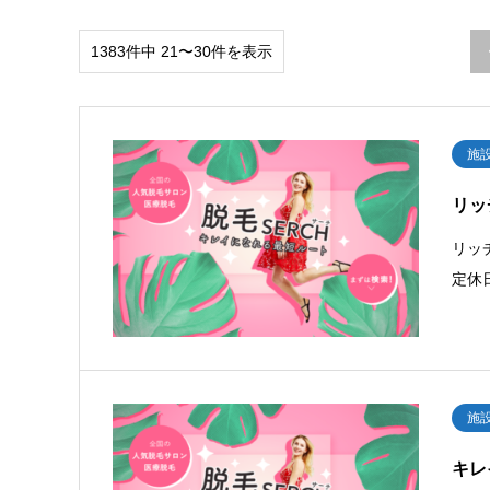
1383件中 21〜30件を表示
施
リッチ
リッ
定休
施
キレ