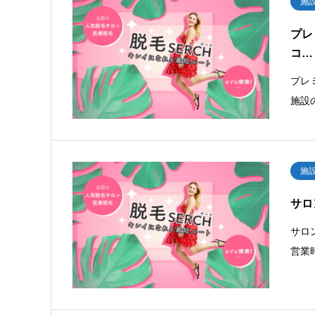
施
プレ
コ…
プレ
施設
施
サロン
サロン
営業