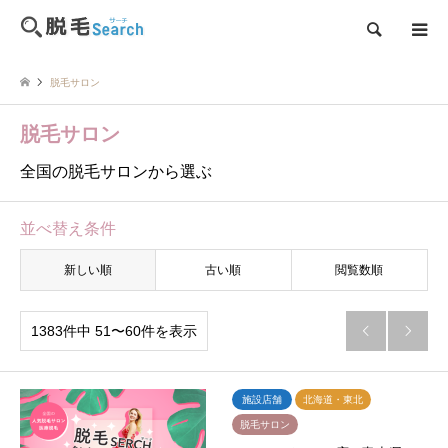
検索
脱毛サロン
脱毛サロン
全国の脱毛サロンから選ぶ
並べ替え条件
新しい順
古い順
閲覧数順
1383件中 51〜60件を表示


施設店舗
北海道・東北
脱毛サロン