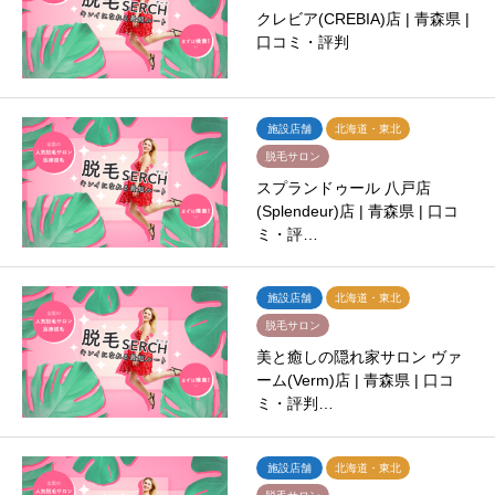
クレビア(CREBIA)店 | 青森県 |
口コミ・評判
施設店舗
北海道・東北
脱毛サロン
スプランドゥール 八戸店
(Splendeur)店 | 青森県 | 口コ
ミ・評…
施設店舗
北海道・東北
脱毛サロン
美と癒しの隠れ家サロン ヴァ
ーム(Verm)店 | 青森県 | 口コ
ミ・評判…
施設店舗
北海道・東北