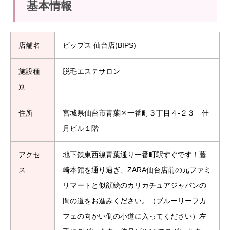
基本情報
店舗名
ビップス 仙台店(BIPS)
施設種
脱毛エステサロン
別
住所
宮城県仙台市青葉区一番町３丁目４-２３ 佳
月ビル１階
アクセ
地下鉄東西線青葉通り一番町駅すぐです！藤
ス
崎本館を通り過ぎ、ZARA仙台店前の元ファミ
リマートと似顔絵のカリカチュアジャパンの
間の道をお進みください。（ブルーリーフカ
フェの向かい側の小道に入ってください）左