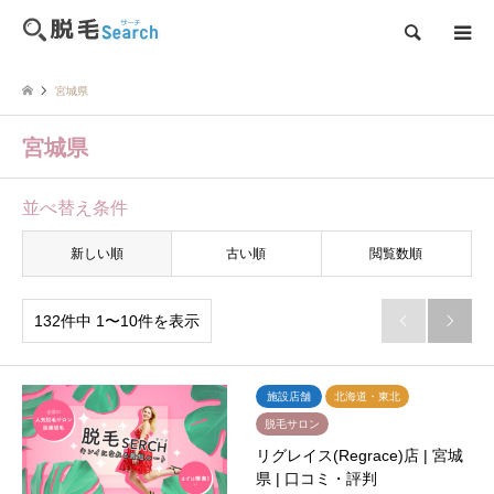
検索
宮城県
宮城県
並べ替え条件
新しい順
古い順
閲覧数順
132件中 1〜10件を表示


施設店舗
北海道・東北
脱毛サロン
リグレイス(Regrace)店 | 宮城
県 | 口コミ・評判