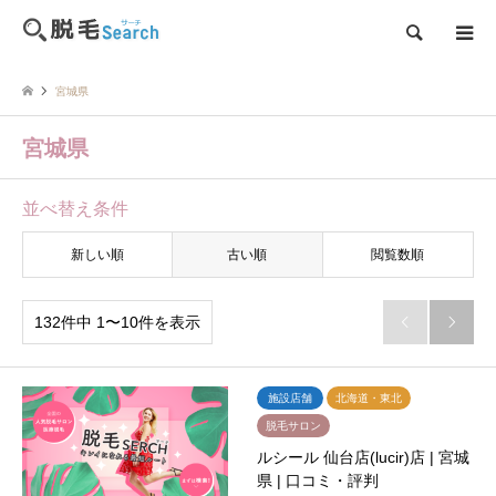
検索
宮城県
宮城県
並べ替え条件
新しい順
古い順
閲覧数順
132件中 1〜10件を表示


施設店舗
北海道・東北
脱毛サロン
ルシール 仙台店(lucir)店 | 宮城
県 | 口コミ・評判