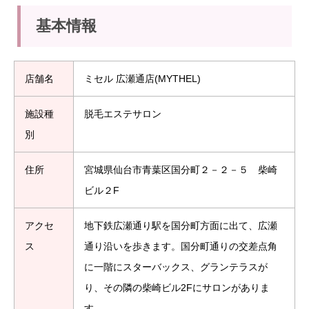
基本情報
店舗名
ミセル 広瀬通店(MYTHEL)
施設種
脱毛エステサロン
別
住所
宮城県仙台市青葉区国分町２－２－５ 柴崎
ビル２F
アクセ
地下鉄広瀬通り駅を国分町方面に出て、広瀬
ス
通り沿いを歩きます。国分町通りの交差点角
に一階にスターバックス、グランテラスが
り、その隣の柴崎ビル2Fにサロンがありま
す。