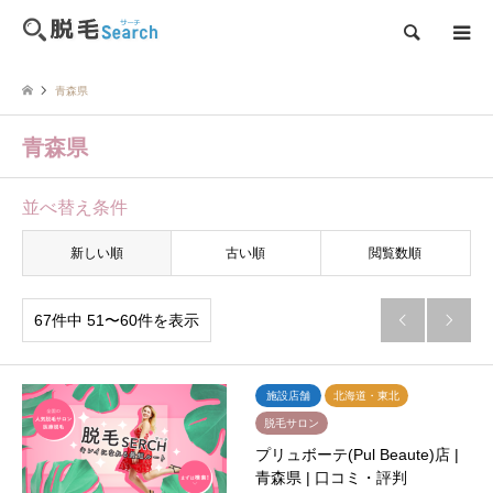
検索
青森県
青森県
並べ替え条件
新しい順
古い順
閲覧数順
67件中 51〜60件を表示


施設店舗
北海道・東北
脱毛サロン
プリュボーテ(Pul Beaute)店 |
青森県 | 口コミ・評判