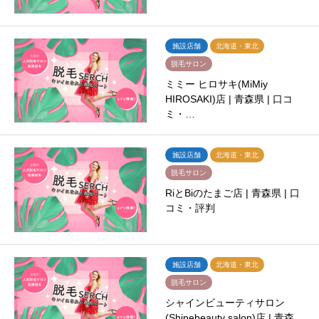
施設店舗
北海道・東北
脱毛サロン
ミミー ヒロサキ(MiMiy
HIROSAKI)店 | 青森県 | 口コ
ミ・…
施設店舗
北海道・東北
脱毛サロン
RiとBiのたまご店 | 青森県 | 口
コミ・評判
施設店舗
北海道・東北
脱毛サロン
シャインビューティサロン
(Shinebeauty salon)店 | 青森