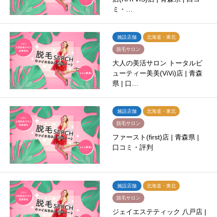
ミ・…
施設店舗
北海道・東北
脱毛サロン
大人の美活サロン トータルビ
ューティー美美(ViVi)店 | 青森
県 | 口…
施設店舗
北海道・東北
脱毛サロン
ファースト(first)店 | 青森県 |
口コミ・評判
施設店舗
北海道・東北
脱毛サロン
ジェイエステティック 八戸店 |