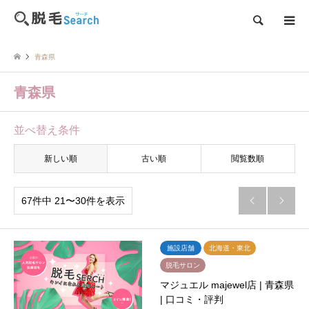
検索
青森県
青森県
並べ替え条件
新しい順
古い順
閲覧数順
67件中 21〜30件を表示


施設店舗
北海道・東北
脱毛サロン
マジュエル majewel店 | 青森県
| 口コミ・評判