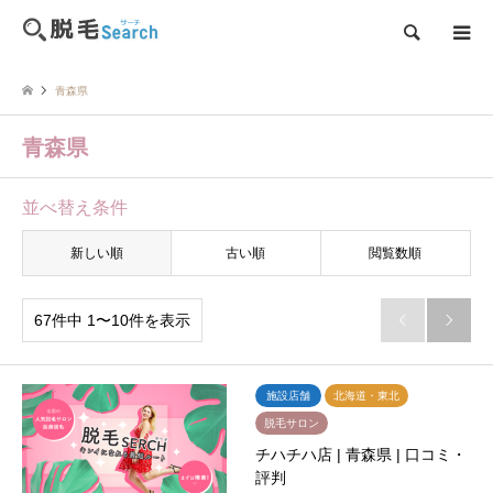
検索
青森県
青森県
並べ替え条件
新しい順
古い順
閲覧数順
67件中 1〜10件を表示


施設店舗
北海道・東北
脱毛サロン
チハチハ店 | 青森県 | 口コミ・
評判