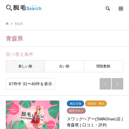
検索
青森県
青森県
並べ替え条件
新しい順
古い順
閲覧数順
67件中 31〜40件を表示


施設店舗
北海道・東北
脱毛サロン
スワッグヘアー(SWAGhair)店 |
青森県 | 口コミ・評判