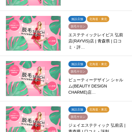
施設店舗
北海道・東北
脱毛サロン
エステティックレイビス 弘前
店(RAYVIS)店 | 青森県 | 口コ
ミ・評…
施設店舗
北海道・東北
脱毛サロン
ビューティーデザイン シャル
ム(BEAUTY DESIGN
CHARME)店…
施設店舗
北海道・東北
脱毛サロン
ジェイエステティック 弘前店 |
青森県 | 口コミ・評判