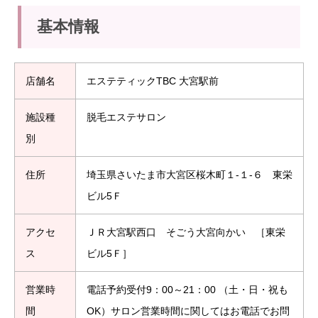
基本情報
店舗名
エステティックTBC 大宮駅前
施設種
脱毛エステサロン
別
住所
埼玉県さいたま市大宮区桜木町１-１-６ 東栄
ビル5Ｆ
アクセ
ＪＲ大宮駅西口 そごう大宮向かい ［東栄
ス
ビル5Ｆ］
営業時
電話予約受付9：00～21：00 （土・日・祝も
間
OK）サロン営業時間に関してはお電話でお問