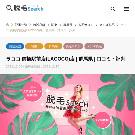
検索
記事一覧
施設店舗
関東
群馬県
脱毛サロン
メンズ脱毛
ラコ
コ 前橋駅前店(LACOCO)店 | 群馬県 | 口コミ・評判
施設店舗
関東
群馬県
脱毛サロン
メンズ脱毛
ラココ 前橋駅前店(LACOCO)店 | 群馬県 | 口コミ・評判
2021.12.09 / 最終更新日：2021.12.10