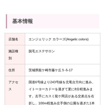
基本情報
店舗名
エンジェリック カラーズ(Angelic colors)
施設種
脱毛エステサロン
別
住所
茨城県龍ケ崎市藤ケ丘５-5-17
アクセ
国道6号線より243号線を北竜台方向に進み、
ス
イトーヨーカドーを過ぎて更に8分程進みま
す。左手にカスミ龍ケ岡店がある交差点を右
折し、100m程進み左手側の公園を過ぎた1本