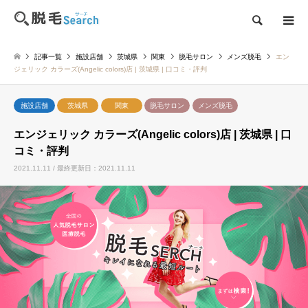
検索
記事一覧
施設店舗
茨城県
関東
脱毛サロン
メンズ脱毛
エン
ジェリック カラーズ(Angelic colors)店 | 茨城県 | 口コミ・評判
施設店舗
茨城県
関東
脱毛サロン
メンズ脱毛
エンジェリック カラーズ(Angelic colors)店 | 茨城県 | 口
コミ・評判
2021.11.11 / 最終更新日：2021.11.11