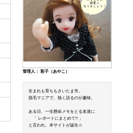
管理人： 彩子（あやこ）
生まれも育ちもさいたま市。
脱毛マニアで、熱く語るのが趣味。
ある日、一生懸命メモをとる友達に
「 レポートにまとめて!! 」
と言われ、本サイトが誕生☆