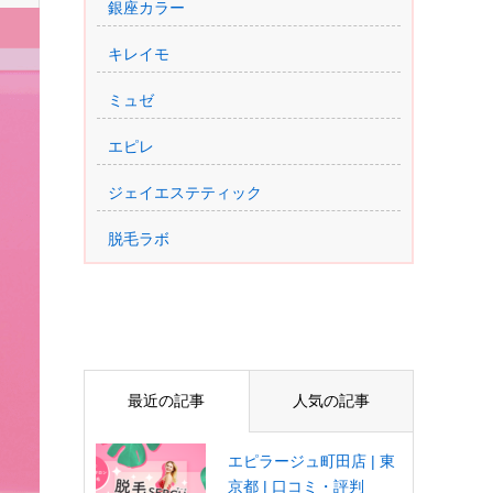
銀座カラー
キレイモ
ミュゼ
エピレ
ジェイエステティック
脱毛ラボ
最近の記事
人気の記事
エピラージュ町田店 | 東
京都 | 口コミ・評判