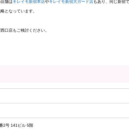
の店舗は
キレイモ新宿本店
や
キレイモ新宿大ガード店
もあり、同じ新宿
戦略となっています。
宿西口店もご検討ください。
号 141ビル 5階