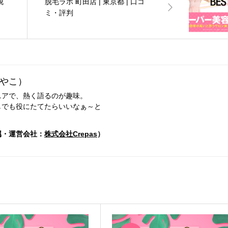
脱
脱毛ラボ 町田店 | 東京都 | 口コ
ミ・評判
やこ）
ニアで、熱く語るのが趣味。
しでも役にたてたらいいなぁ～と
。
・運営会社：
株式会社Crepas
）