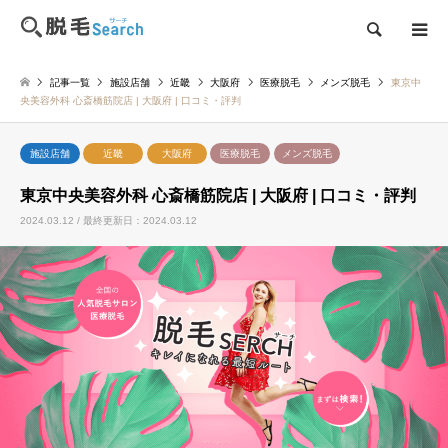
検索
記事一覧
施設店舗
近畿
大阪府
医療脱毛
メンズ脱毛
東京中
央美容外科 心斎橋筋院店 | 大阪府 | 口コミ・評判
施設店舗
近畿
大阪府
医療脱毛
メンズ脱毛
東京中央美容外科 心斎橋筋院店 | 大阪府 | 口コミ・評判
2024.03.12 / 最終更新日：2024.03.12