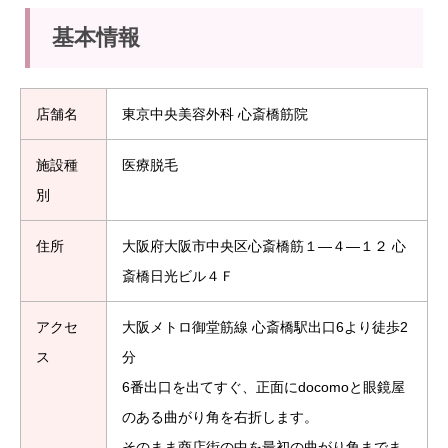
基本情報
店舗名
東京中央美容外科 心斎橋筋院
施設種
医療脱毛
別
住所
大阪府大阪市中央区心斎橋筋１―４―１２ 心
斎橋日光ビル４Ｆ
アクセ
大阪メトロ御堂筋線 心斎橋駅出口6より徒歩2
ス
分
6番出口を出てすぐ、正面にdocomoと眼鏡屋
のある曲がり角を右折します。
そのまま商店街の中を最初の曲がり角までま