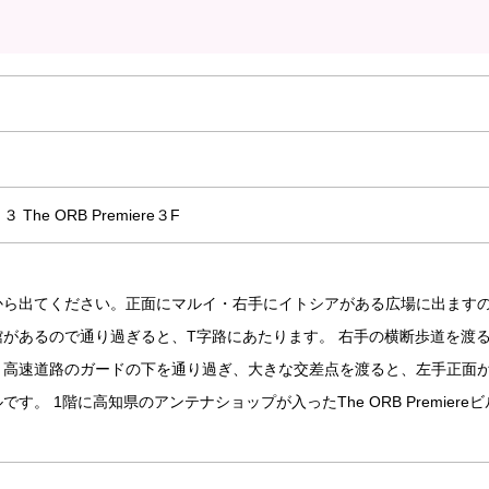
e ORB Premiere３F
から出てください。正面にマルイ・右手にイトシアがある広場に出ます
があるので通り過ぎると、T字路にあたります。 右手の横断歩道を渡
。高速道路のガードの下を通り過ぎ、大きな交差点を渡ると、左手正面
。 1階に高知県のアンテナショップが入ったThe ORB Premiereビ