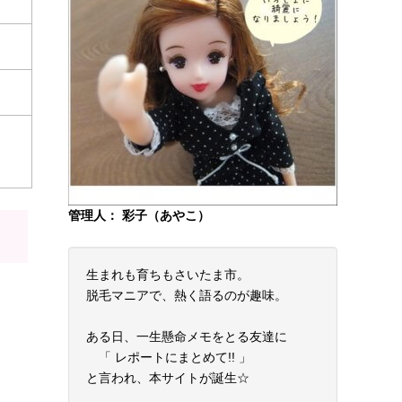
管理人： 彩子（あやこ）
生まれも育ちもさいたま市。
脱毛マニアで、熱く語るのが趣味。
ある日、一生懸命メモをとる友達に
「 レポートにまとめて!! 」
と言われ、本サイトが誕生☆