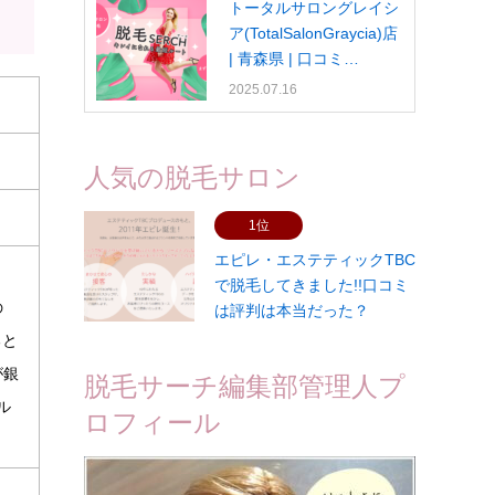
トータルサロングレイシ
ア(TotalSalonGraycia)店
| 青森県 | 口コミ…
2025.07.16
人気の脱毛サロン
1位
エピレ・エステティックTBC
で脱毛してきました!!口コミ
の
は評判は本当だった？
ると
が銀
脱毛サーチ編集部管理人プ
ル
ロフィール