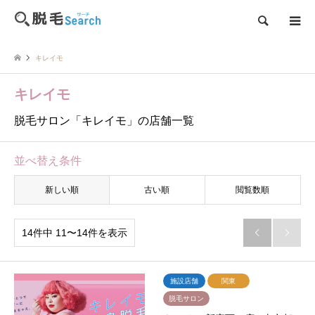
検索
キレイモ
キレイモ
脱毛サロン「キレイモ」の店舗一覧
並べ替え条件
新しい順
古い順
閲覧数順
14件中 11〜14件を表示


施設店舗
関東
脱毛サロン