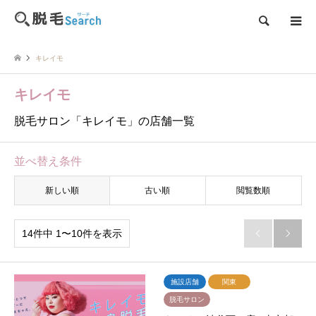
検索
キレイモ
キレイモ
脱毛サロン「キレイモ」の店舗一覧
並べ替え条件
新しい順
古い順
閲覧数順
14件中 1〜10件を表示


施設店舗
関東
脱毛サロン