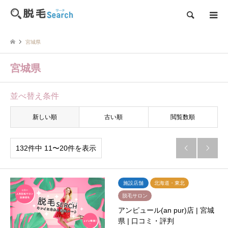
検索
宮城県
宮城県
並べ替え条件
新しい順
古い順
閲覧数順
132件中 11〜20件を表示


施設店舗
北海道・東北
脱毛サロン
アンピュール(an pur)店 | 宮城
県 | 口コミ・評判