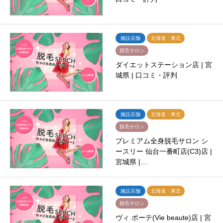
施設店舗
北海道・東北
脱毛サロン
ダイエットステーション店 | 宮
城県 | 口コミ・評判
施設店舗
北海道・東北
脱毛サロン
プレミアム全身脱毛サロン シ
ースリー 仙台一番町店(C3)店 |
宮城県 |…
施設店舗
北海道・東北
脱毛サロン
ヴィ ボーテ(Vie beaute)店 | 宮