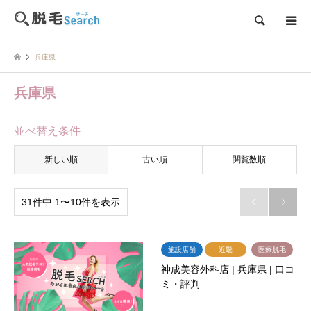
検索
兵庫県
兵庫県
並べ替え条件
新しい順
古い順
閲覧数順
31件中 1〜10件を表示


施設店舗
近畿
医療脱毛
神成美容外科店 | 兵庫県 | 口コ
ミ・評判