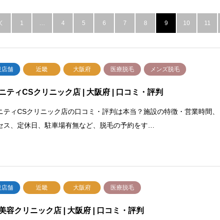
1
…
4
5
6
7
8
9
10
11

設店舗
近畿
大阪府
医療脱毛
メンズ脱毛
ニティCSクリニック店 | 大阪府 | 口コミ・評判
ニティCSクリニック店の口コミ・評判は本当？施設の特徴・営業時間、
セス、定休日、駐車場有無など、脱毛の予約をす…
設店舗
近畿
大阪府
医療脱毛
美容クリニック店 | 大阪府 | 口コミ・評判