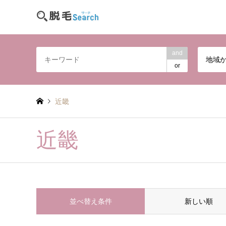
and
地域
or
近畿
近畿
並べ替え条件
新しい順