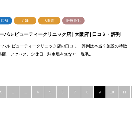
設店舗
近畿
大阪府
医療脱毛
ーバル ビューティークリニック店 | 大阪府 | 口コミ・評判
ーバル ビューティークリニック店の口コミ・評判は本当？施設の特徴・
時間、アクセス、定休日、駐車場有無など、脱毛…
1
…
4
5
6
7
8
9
10
11
