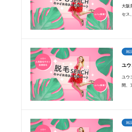
大阪
セス
施
ユウ
ユウ
間、
施