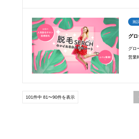
施
グロ
グロ
営業
101件中 81〜90件を表示