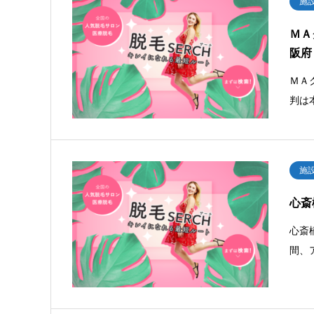
施
ＭＡ
阪府 
ＭＡ
判は
施
心斎
心斎
間、