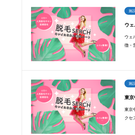
施
ウェ
ウェ
徴・
施
東京
東京
クセ