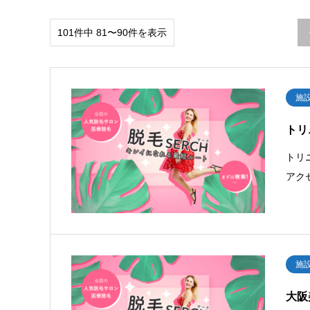
101件中 81〜90件を表示
施
トリ
トリ
アク
施
大阪