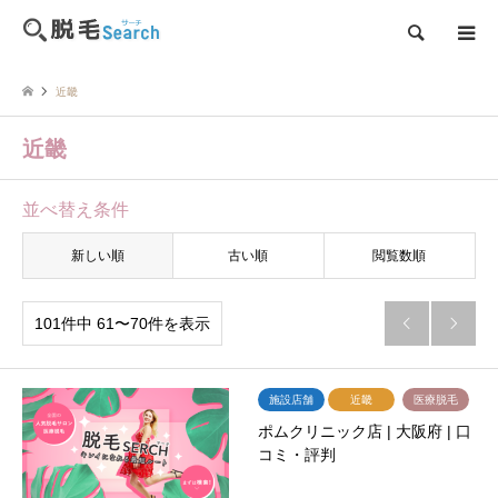
検索
近畿
近畿
並べ替え条件
新しい順
古い順
閲覧数順
101件中 61〜70件を表示


施設店舗
近畿
医療脱毛
ポムクリニック店 | 大阪府 | 口
コミ・評判