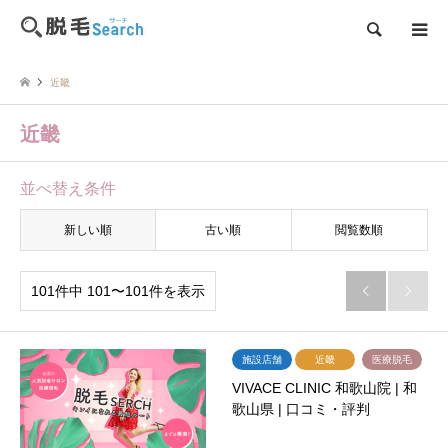
検索
近畿
近畿
並べ替え条件
新しい順
古い順
閲覧数順
101件中 101〜101件を表示


施設店舗
近畿
医療脱毛
VIVACE CLINIC 和歌山院 | 和
歌山県 | 口コミ・評判