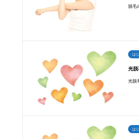
脱毛
は
光脱
光脱
は