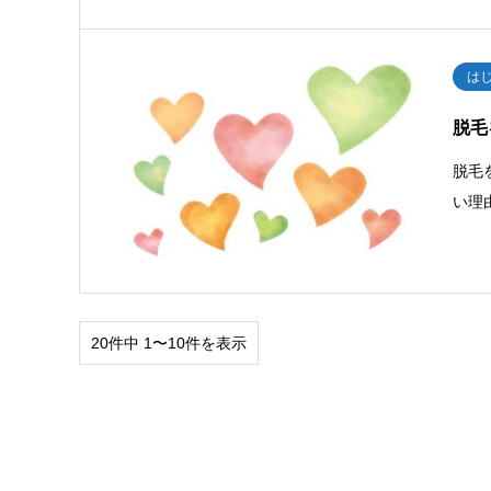
は
脱毛
脱毛
い理
20件中 1〜10件を表示