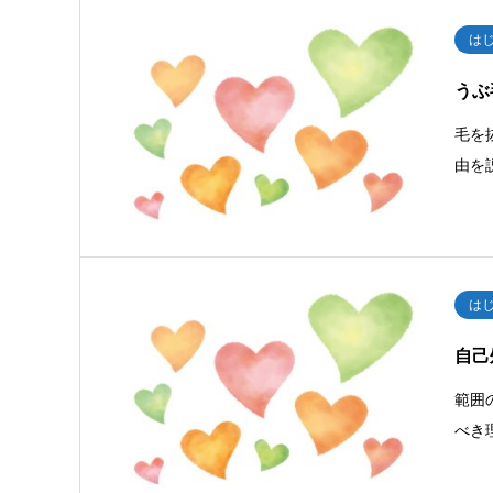
は
うぶ
毛を
由を
は
自己
範囲
べき