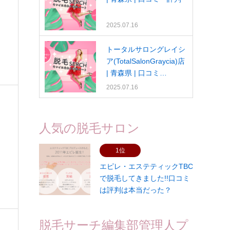
2025.07.16
解
トータルサロングレイシ
ア(TotalSalonGraycia)店
| 青森県 | 口コミ…
2025.07.16
人気の脱毛サロン
1位
エピレ・エステティックTBC
で脱毛してきました!!口コミ
は評判は本当だった？
脱毛サーチ編集部管理人プ