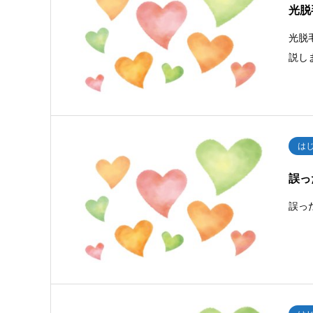
光脱
光脱
説し
は
誤っ
誤っ