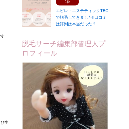
1位
エピレ・エステティックTBC
で脱毛してきました!!口コミ
は評判は本当だった？
です
脱毛サーチ編集部管理人プ
ロフィール
再び生