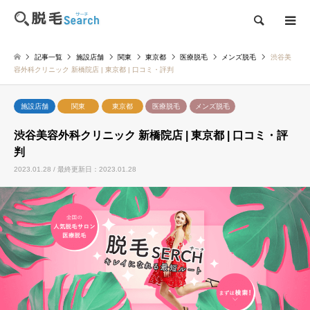
検索
記事一覧
施設店舗
関東
東京都
医療脱毛
メンズ脱毛
渋谷美
容外科クリニック 新橋院店 | 東京都 | 口コミ・評判
施設店舗
関東
東京都
医療脱毛
メンズ脱毛
渋谷美容外科クリニック 新橋院店 | 東京都 | 口コミ・評
判
2023.01.28 / 最終更新日：2023.01.28