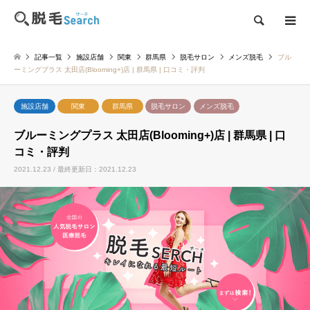
検索
記事一覧
施設店舗
関東
群馬県
脱毛サロン
メンズ脱毛
ブル
ーミングプラス 太田店(Blooming+)店 | 群馬県 | 口コミ・評判
施設店舗
関東
群馬県
脱毛サロン
メンズ脱毛
ブルーミングプラス 太田店(Blooming+)店 | 群馬県 | 口
コミ・評判
2021.12.23 / 最終更新日：2021.12.23