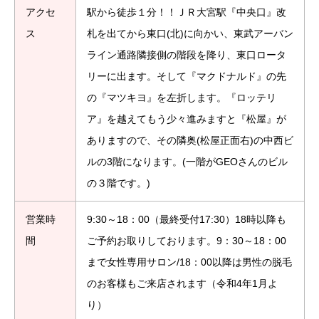
アクセ
駅から徒歩１分！！ＪＲ大宮駅『中央口』改
ス
札を出てから東口(北)に向かい、東武アーバン
ライン通路隣接側の階段を降り、東口ロータ
リーに出ます。そして『マクドナルド』の先
の『マツキヨ』を左折します。『ロッテリ
ア』を越えてもう少々進みますと『松屋』が
ありますので、その隣奥(松屋正面右)の中西ビ
ルの3階になります。(一階がGEOさんのビル
の３階です。)
営業時
9:30～18：00（最終受付17:30）18時以降も
間
ご予約お取りしております。9：30～18：00
まで女性専用サロン/18：00以降は男性の脱毛
のお客様もご来店されます（令和4年1月よ
り）