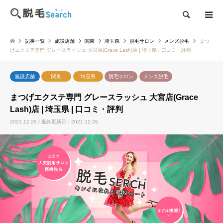
検索
記事一覧
施設店舗
関東
埼玉県
脱毛サロン
メンズ脱毛
まつ
げエクステ専門 グレースラッシュ 大宮店(Grace Lash)店 | 埼玉県 | 口コミ・評判
施設店舗
関東
埼玉県
脱毛サロン
メンズ脱毛
まつげエクステ専門 グレースラッシュ 大宮店(Grace
Lash)店 | 埼玉県 | 口コミ・評判
2021.12.26 / 最終更新日：2021.12.26