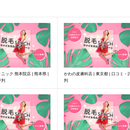
ニック 熊本院店 | 熊本県 |
かわの皮膚科店 | 東京都 | 口コミ・
評判
判