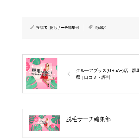
投稿者:
脱毛サーチ編集部
高崎駅
グルーアプラス(GRuA+)店 | 群
県 | 口コミ・評判
脱毛サーチ編集部