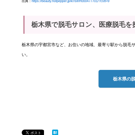
出典：
https://beauty.hotpepper.jp/kr/slnH000477701/?cstt=9
栃木県で脱毛サロン、医療脱毛を
栃木県の宇都宮市など、お住いの地域、最寄り駅から脱毛
い。
栃木県の