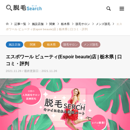
検索
記事一覧
施設店舗
関東
栃木県
脱毛サロン
メンズ脱毛
エス
ポワール ビューティ(Espoir beaute)店 | 栃木県 | 口コミ・評判
施設店舗
関東
栃木県
脱毛サロン
メンズ脱毛
エスポワール ビューティ(Espoir beaute)店 | 栃木県 | 口
コミ・評判
2021.11.26 / 最終更新日：2021.11.26