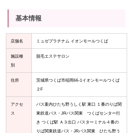
基本情報
店舗名
ミュゼプラチナム イオンモールつくば
施設種
脱毛エステサロン
別
住所
茨城県つくば市稲岡66-1イオンモールつくば
２F
アクセ
バス案内ひたち野うしく駅 東口 １番のりば関
ス
東鉄道バス・JRバス関東 つくばセンター行
き つくば駅 Ａ３出口 バスターミナル４番の
りば関東鉄道バス・JRバス関東 ひたち野う