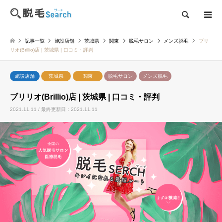
検索
記事一覧
施設店舗
茨城県
関東
脱毛サロン
メンズ脱毛
ブリ
リオ(Brillio)店 | 茨城県 | 口コミ・評判
施設店舗
茨城県
関東
脱毛サロン
メンズ脱毛
ブリリオ(Brillio)店 | 茨城県 | 口コミ・評判
2021.11.11 / 最終更新日：2021.11.11